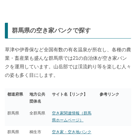
群馬県の空き家バンクで探す
草津や伊香保など全国有数の有名温泉が所在し、各種の農
業・畜産業も盛んな群馬県では21の自治体が空き家バン
クを運用しています。山岳部では渓流釣り等を楽しむ人々
の姿も多く目にします。
都道府県
地方公共
サイト名【リンク】
参考リンク
団体名
群馬県
全群馬県
空き家関連情報（群馬
県ホームページ）
群馬県
桐生市
空き家・空き地バンク