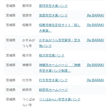
茨城県
那珂市
那珂市空き家バンク
茨城県
筑西市
筑西市空き家バンク
Re:BARAKI
茨城県
稲敷市
稲敷市移住定住サイト「稲し
Re:BARAKI
き家族」
茨城県
かすみが
かすみがうら市空家等・空き
Re:BARAKI
うら市
地バンク
茨城県
桜川市
桜川市空家バンク
茨城県
神栖市
神栖市ホームページ 「神栖
Re:BARAKI
市空き家バンク制度」
茨城県
行方市
行方市空き家バンク
Re:BARAKI
茨城県
鉾田市
鉾田市ホームページ
茨城県
つくばみ
つくばみらい市空き家バンク
らい市