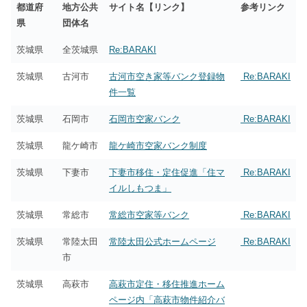
都道府
地方公共
サイト名【リンク】
参考リンク
県
団体名
茨城県
全茨城県
Re:BARAKI
茨城県
古河市
古河市空き家等バンク登録物
Re:BARAKI
件一覧
茨城県
石岡市
石岡市空家バンク
Re:BARAKI
茨城県
龍ケ崎市
龍ケ崎市空家バンク制度
茨城県
下妻市
下妻市移住・定住促進「住マ
Re:BARAKI
イルしもつま」
茨城県
常総市
常総市空家等バンク
Re:BARAKI
茨城県
常陸太田
常陸太田公式ホームページ
Re:BARAKI
市
茨城県
高萩市
高萩市定住・移住推進ホーム
ページ内「高萩市物件紹介バ