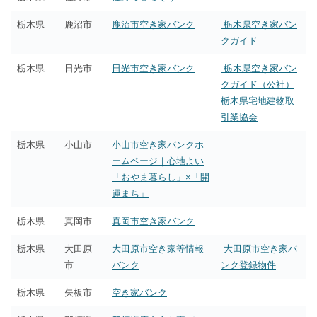
栃木県
鹿沼市
鹿沼市空き家バンク
栃木県空き家バン
クガイド
栃木県
日光市
日光市空き家バンク
栃木県空き家バン
クガイド（公社）
栃木県宅地建物取
引業協会
栃木県
小山市
小山市空き家バンクホ
ームページ｜心地よい
「おやま暮らし」×「開
運まち」
栃木県
真岡市
真岡市空き家バンク
栃木県
大田原
大田原市空き家等情報
大田原市空き家バ
市
バンク
ンク登録物件
栃木県
矢板市
空き家バンク