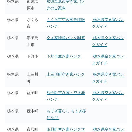
栃木県
那須塩
那須塩原市空き家バン
原市
クのご案内
栃木県
さくら
さくら市空き家等情報
栃木県空き家バン
市
バンク
クガイド
栃木県
那須烏
空き家情報バンク制度
栃木県空き家バン
山市
クガイド
栃木県
下野市
下野市空き家バンク
栃木県空き家バン
クガイド
栃木県
上三川
上三川町空き家バンク
栃木県空き家バン
町
クガイド
栃木県
益子町
益子町空き家・空き地
栃木県空き家バン
バンク
クガイド
栃木県
茂木町
もてぎ暮らし-もてぎ移
住なび-
栃木県
市貝町
市貝町空き家バンクサ
栃木県空き家バン