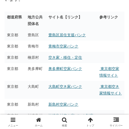
都道府県
地方公共
サイト名【リンク】
参考リンク
団体名
東京都
豊島区
豊島区居住支援バンク
東京都
青梅市
青梅市空家バンク
東京都
檜原村
空き家・移住・定住
東京都
奥多摩町
奥多摩町空家バンク
東京都空家
情報サイト
東京都
大島町
大島町空き家バンク
東京都空き
家情報サイト
東京都
新島村
新島村空家バンク
東京都
神津島村
神津島村空き家バンク制度
メニュー
ホーム
検索
トップ
サイドバー
東京都
八丈町
八丈島へ移住・定住を考え