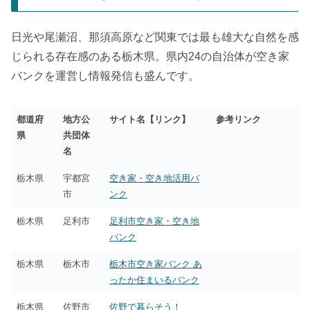
日光や尾瀬沼、那須高原など関東では最も雄大な自然を感
じられる存在感のある栃木県。県内24の自治体が空き家
バンクを運営し情報発信も盛んです。
都道府
地方公
サイト名【リンク】
参考リンク
県
共団体
名
栃木県
宇都宮
空き家・空き地活用バ
市
ンク
栃木県
足利市
足利市空き家・空き地
バンク
栃木県
栃木市
栃木市空き家バンク あ
ったか住まいるバンク
栃木県
佐野市
佐野で暮らそう！