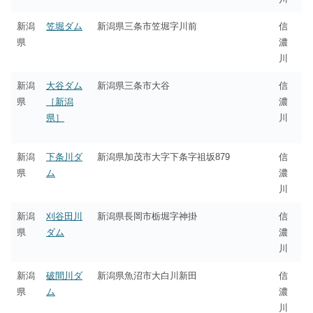
新潟
笠堀ダム
新潟県三条市笠堀字川前
信
県
濃
川
新潟
大谷ダム
新潟県三条市大谷
信
県
［新潟
濃
県］
川
新潟
下条川ダ
新潟県加茂市大字下条字祖坂879
信
県
ム
濃
川
新潟
刈谷田川
新潟県長岡市栃堀字神掛
信
県
ダム
濃
川
新潟
破間川ダ
新潟県魚沼市大白川新田
信
県
ム
濃
川