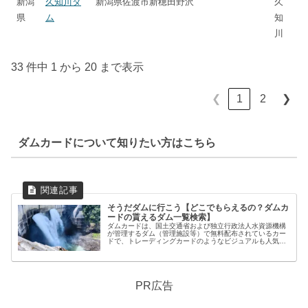
新潟
久知川ダ
新潟県佐渡市新穂田野沢
久
県
ム
知
川
33 件中 1 から 20 まで表示
1
2
❮
❯
ダムカードについて知りたい方はこちら
そうだダムに行こう【どこでもらえるの？ダムカ
ードの貰えるダム一覧検索】
ダムカードは、国土交通省および独立行政法人水資源機構
が管理するダム（管理施設等）で無料配布されているカー
ドで、トレーディングカードのようなビジュアルも人気で
す。 しかし、全てのダムでダムカードを配布している訳で
はありません。そこで、本コンテ...
PR広告