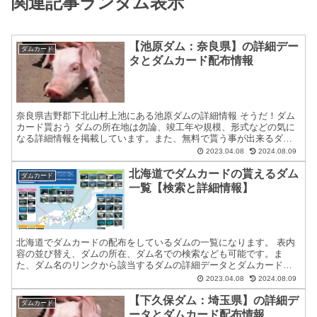
関連記事ランダム表示
【池原ダム：奈良県】の詳細デー
ダムカード
タとダムカード配布情報
奈良県吉野郡下北山村上池にある池原ダムの詳細情報 そうだ！ダム
カード貰おう ダムの所在地は勿論、竣工年や規模、形式などの気に
なる詳細情報を掲載しています。また、無料で貰う事が出来るダム
カードの配布場所住所等についても紹介しています。 ダムカ...
2023.04.08
2024.08.09
北海道でダムカードの貰えるダム
ダムカード
一覧【検索と詳細情報】
北海道でダムカードの配布をしているダムの一覧になります。 表内
容の並び替え、ダムの所在、ダム名での検索なども可能です。ま
た、ダム名のリンクから該当するダムの詳細データとダムカード配
布場所の名称・住所・配布時間などの情報もご覧いただけます。 ...
2023.04.08
2024.08.09
【下久保ダム：埼玉県】の詳細デ
ダムカード
ータとダムカード配布情報