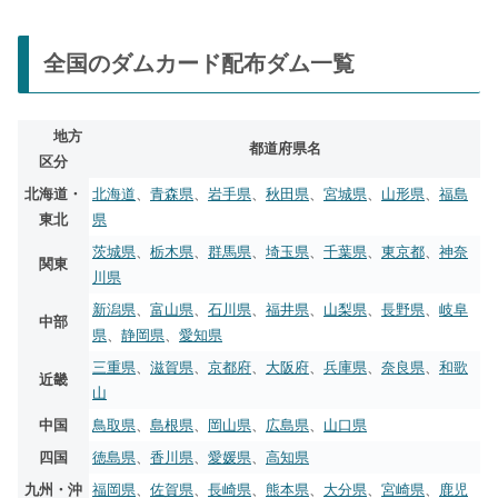
全国のダムカード配布ダム一覧
地方
都道府県名
区分
北海道・
北海道
、
青森県
、
岩手県
、
秋田県
、
宮城県
、
山形県
、
福島
東北
県
茨城県
、
栃木県
、
群馬県
、
埼玉県
、
千葉県
、
東京都
、
神奈
関東
川県
新潟県
、
富山県
、
石川県
、
福井県
、
山梨県
、
長野県
、
岐阜
中部
県
、
静岡県
、
愛知県
三重県
、
滋賀県
、
京都府
、
大阪府
、
兵庫県
、
奈良県
、
和歌
近畿
山
中国
鳥取県
、
島根県
、
岡山県
、
広島県
、
山口県
四国
徳島県
、
香川県
、
愛媛県
、
高知県
九州・沖
福岡県
、
佐賀県
、
長崎県
、
熊本県
、
大分県
、
宮崎県
、
鹿児