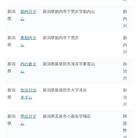
新潟
胎内川ダ
新潟県胎内市下荒沢字胎内山
胎
県
ム
内
川
新潟
奥胎内ダ
新潟県胎内市下荒沢
胎
県
ム
内
川
新潟
内の倉ダ
新潟県新発田市滝谷字要害山
加
県
ム
治
川
新潟
加治川治
新潟県新発田市大字滝谷
加
県
水ダム
治
川
新潟
早出川ダ
新潟県五泉市小面谷字飛石
阿
県
ム
賀
野
川