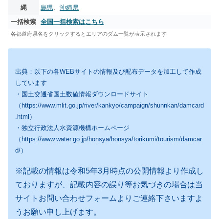
縄
島県
、
沖縄県
一括検索
全国一括検索はこちら
各都道府県名をクリックするとエリアのダム一覧が表示されます
出典：以下の各WEBサイトの情報及び配布データを加工して作成
しています
・国土交通省国土数値情報ダウンロードサイト
（https://www.mlit.go.jp/river/kankyo/campaign/shunnkan/damcard
.html）
・独立行政法人水資源機構ホームページ
（https://www.water.go.jp/honsya/honsya/torikumi/tourism/damcar
d/）
※記載の情報は令和5年3月時点の公開情報より作成し
ておりますが、記載内容の誤り等お気づきの場合は当
サイトお問い合わせフォームよりご連絡下さいますよ
うお願い申し上げます。