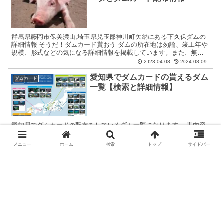
群馬県藤岡市保美濃山,埼玉県児玉郡神川町矢納にある下久保ダムの
詳細情報 そうだ！ダムカード貰おう ダムの所在地は勿論、竣工年や
規模、形式などの気になる詳細情報を掲載しています。また、無料
で貰う事が出来るダムカードの配布場所住所等についても紹...
2023.04.08
2024.08.09
愛知県でダムカードの貰えるダム
ダムカード
一覧【検索と詳細情報】
愛知県でダムカードの配布をしているダム一覧になります。 表内容
の並び替え、ダムの所在、ダム名での検索なども可能です。また、
ダム名のリンクから該当するダムの詳細データとダムカード配布場
メニュー
ホーム
検索
トップ
サイドバー
所の名称・住所・配布時間などの情報もご覧いただけます。 愛...
2023.04.08
2024.08.09
PR広告