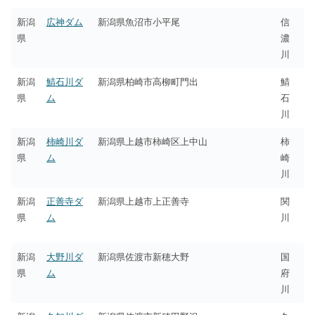
新潟
広神ダム
新潟県魚沼市小平尾
信
県
濃
川
新潟
鯖石川ダ
新潟県柏崎市高柳町門出
鯖
県
ム
石
川
新潟
柿崎川ダ
新潟県上越市柿崎区上中山
柿
県
ム
崎
川
新潟
正善寺ダ
新潟県上越市上正善寺
関
県
ム
川
新潟
大野川ダ
新潟県佐渡市新穂大野
国
県
ム
府
川