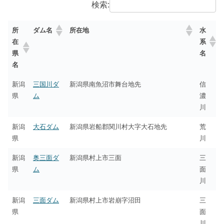
検索:
所
水
ダム名
所在地
在
系
県
名
名
新潟
三国川ダ
新潟県南魚沼市舞台地先
信
県
ム
濃
川
新潟
大石ダム
新潟県岩船郡関川村大字大石地先
荒
県
川
新潟
奥三面ダ
新潟県村上市三面
三
県
ム
面
川
新潟
三面ダム
新潟県村上市岩崩字沼田
三
県
面
川