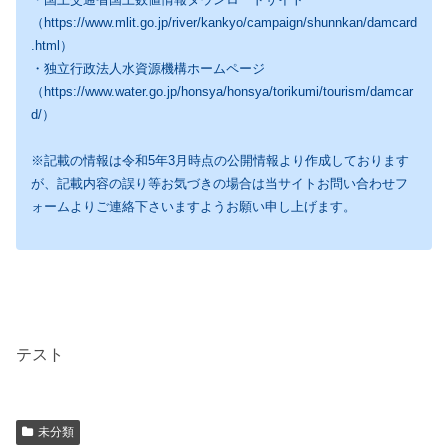
（https://www.mlit.go.jp/river/kankyo/campaign/shunnkan/damcard
.html）
・独立行政法人水資源機構ホームページ
（https://www.water.go.jp/honsya/honsya/torikumi/tourism/damcar
d/）
※記載の情報は令和5年3月時点の公開情報より作成しております
が、記載内容の誤り等お気づきの場合は当サイトお問い合わせフ
ォームよりご連絡下さいますようお願い申し上げます。
テスト
未分類