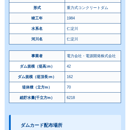
形式
重力式コンクリートダム
竣工年
1984
水系名
仁淀川
河川名
仁淀川
事業者
電力会社・電源開発株式会社
ダム規模（堤高:m）
42
ダム規模（堤頂長:m）
162
堤体積（立方m）
70
総貯水量(千立方m）
6218
ダムカード配布場所