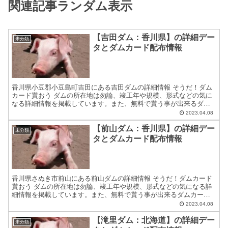
関連記事ランダム表示
【吉田ダム：香川県】の詳細デー
未分類
タとダムカード配布情報
香川県小豆郡小豆島町吉田にある吉田ダムの詳細情報 そうだ！ダム
カード貰おう ダムの所在地は勿論、竣工年や規模、形式などの気に
なる詳細情報を掲載しています。また、無料で貰う事が出来るダム
カードの配布場所住所等についても紹介しています。 ダムカ...
2023.04.08
【前山ダム：香川県】の詳細デー
未分類
タとダムカード配布情報
香川県さぬき市前山にある前山ダムの詳細情報 そうだ！ダムカード
貰おう ダムの所在地は勿論、竣工年や規模、形式などの気になる詳
細情報を掲載しています。また、無料で貰う事が出来るダムカード
の配布場所住所等についても紹介しています。 ダムカードの...
2023.04.08
【滝里ダム：北海道】の詳細デー
未分類