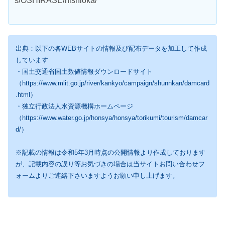
s/OSHIRASE/nishioka/
出典：以下の各WEBサイトの情報及び配布データを加工して作成
しています
・国土交通省国土数値情報ダウンロードサイト
（https://www.mlit.go.jp/river/kankyo/campaign/shunnkan/damcard
.html）
・独立行政法人水資源機構ホームページ
（https://www.water.go.jp/honsya/honsya/torikumi/tourism/damcar
d/）
※記載の情報は令和5年3月時点の公開情報より作成しております
が、記載内容の誤り等お気づきの場合は当サイトお問い合わせフ
ォームよりご連絡下さいますようお願い申し上げます。