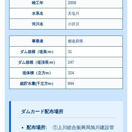
竣工年
2009
水系名
天塩川
河川名
小沢川
事業者
都道府県
ダム規模（堤高:m）
31
ダム規模（堤頂長:m）
247
堤体積（立方m）
324
総貯水量(千立方m）
844
ダムカード配布場所
配布場所:
①上川総合振興局旭川建設管