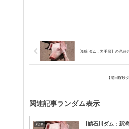
【御所ダム：岩手県】の詳細
【湯田貯砂
関連記事ランダム表示
【鯖石川ダム：新
未分類