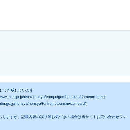
して作成しています
jp/river/kankyo/campaign/shunnkan/damcard.html）
/honsya/honsya/torikumi/tourism/damcard/）
ておりますが、記載内容の誤り等お気づきの場合は当サイトお問い合わせフォ