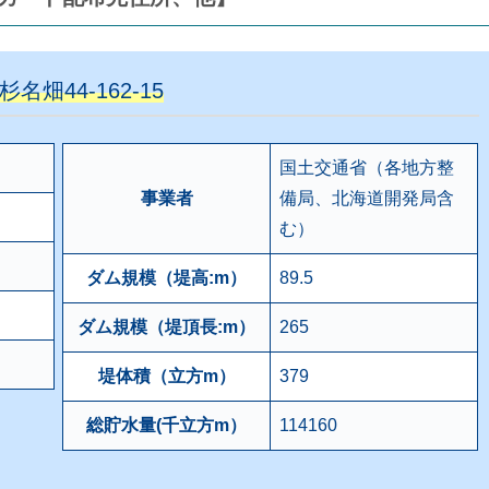
畑44-162-15
国土交通省（各地方整
事業者
備局、北海道開発局含
む）
ダム規模（堤高:m）
89.5
ダム規模（堤頂長:m）
265
堤体積（立方m）
379
総貯水量(千立方m）
114160