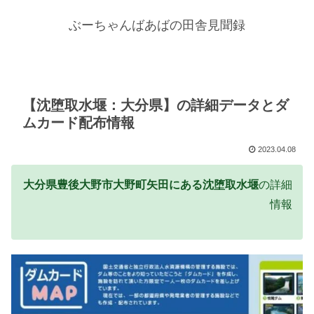
ぶーちゃんばあばの田舎見聞録
【沈堕取水堰：大分県】の詳細データとダ
ムカード配布情報
2023.04.08
大分県豊後大野市大野町矢田にある沈堕取水堰
の詳細
情報