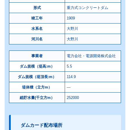
形式
重力式コンクリートダム
竣工年
1909
水系名
大野川
河川名
大野川
事業者
電力会社・電源開発株式会社
ダム規模（堤高:m）
5.5
ダム規模（堤頂長:m）
114.9
堤体積（立方m）
―
総貯水量(千立方m）
252000
ダムカード配布場所