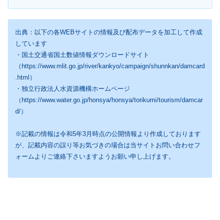
出典：以下の各WEBサイトの情報及び配布データを加工して作成
しています
・国土交通省国土数値情報ダウンロードサイト
（https://www.mlit.go.jp/river/kankyo/campaign/shunnkan/damcard
.html）
・独立行政法人水資源機構ホームページ
（https://www.water.go.jp/honsya/honsya/torikumi/tourism/damcar
d/）
※記載の情報は令和5年3月時点の公開情報より作成しております
が、記載内容の誤り等お気づきの場合は当サイトお問い合わせフ
ォームよりご連絡下さいますようお願い申し上げます。