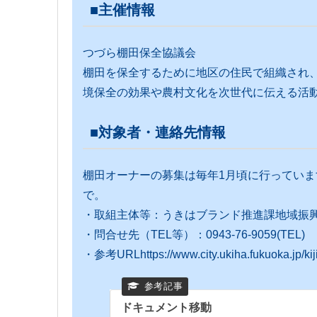
■主催情報
つづら棚田保全協議会
棚田を保全するために地区の住民で組織され
境保全の効果や農村文化を次世代に伝える活
■対象者・連絡先情報
棚田オーナーの募集は毎年1月頃に行ってい
で。
・取組主体等：うきはブランド推進課地域振
・問合せ先（TEL等）：0943-76-9059(TEL)
・参考URLhttps://www.city.ukiha.fukuoka.jp/kij
ドキュメント移動