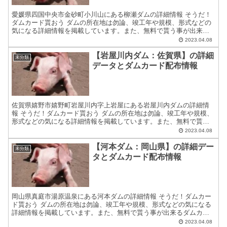
愛媛県四国中央市金砂町小川山にある柳瀬ダムの詳細情報 そうだ！
ダムカード貰おう ダムの所在地は勿論、竣工年や規模、形式などの
気になる詳細情報を掲載しています。また、無料で貰う事が出来る
ダムカードの配布場所住所等についても紹介しています。 ダ...
2023.04.08
【岩屋川内ダム：佐賀県】の詳細
未分類
データとダムカード配布情報
佐賀県嬉野市嬉野町岩屋川内字上岩屋にある岩屋川内ダムの詳細情
報 そうだ！ダムカード貰おう ダムの所在地は勿論、竣工年や規模、
形式などの気になる詳細情報を掲載しています。また、無料で貰う
事が出来るダムカードの配布場所住所等についても紹介してい...
2023.04.08
【河本ダム：岡山県】の詳細デー
未分類
タとダムカード配布情報
岡山県真庭市湯原温泉にある河本ダムの詳細情報 そうだ！ダムカー
ド貰おう ダムの所在地は勿論、竣工年や規模、形式などの気になる
詳細情報を掲載しています。また、無料で貰う事が出来るダムカー
ドの配布場所住所等についても紹介しています。 ダムカード...
2023.04.08