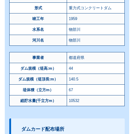
形式
重力式コンクリートダム
竣工年
1959
水系名
物部川
河川名
物部川
事業者
都道府県
ダム規模（堤高:m）
44
ダム規模（堤頂長:m）
140.5
堤体積（立方m）
67
総貯水量(千立方m）
10532
ダムカード配布場所