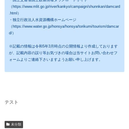
（https://www.mlit.go.jp/river/kankyo/campaign/shunnkan/damcard
.html）
・独立行政法人水資源機構ホームページ
（https://www.water.go.jp/honsya/honsya/torikumi/tourism/damcar
d/）
※記載の情報は令和5年3月時点の公開情報より作成しております
が、記載内容の誤り等お気づきの場合は当サイトお問い合わせフ
ォームよりご連絡下さいますようお願い申し上げます。
テスト
未分類