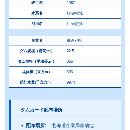
竣工年
1967
水系名
胆振幌別川
河川名
胆振幌別川
事業者
都道府県
ダム規模（堤高:m）
22.5
ダム規模（堤頂長:m）
366
堤体積（立方m）
393
総貯水量(千立方m）
9974
ダムカード配布場所
配布場所:
北海道企業局室蘭地