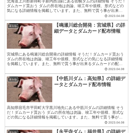
北海道上川郡新得町字新内西1線にある佐幌ダムの詳細情報 そうだ！
ダムカード貰おう ダムの所在地は勿論、竣工年や規模、形式などの
気になる詳細情報を掲載しています。また、無料で貰う事が出来る
ダムカードの配布場所住所等についても紹介しています。 ...
2023.04.08
【鳴瀬川総合開発：宮城県】の詳
未分類
細データとダムカード配布情報
宮城県にある鳴瀬川総合開発の詳細情報 そうだ！ダムカード貰おう
ダムの所在地は勿論、竣工年や規模、形式などの気になる詳細情報
を掲載しています。また、無料で貰う事が出来るダムカードの配布
場所住所等についても紹介しています。 ダムカードの配布場...
2023.04.08
【中筋川ダム：高知県】の詳細デ
未分類
ータとダムカード配布情報
高知県宿毛市平田町大字黒川地先にある中筋川ダムの詳細情報 そう
だ！ダムカード貰おう ダムの所在地は勿論、竣工年や規模、形式な
どの気になる詳細情報を掲載しています。また、無料で貰う事が出
来るダムカードの配布場所住所等についても紹介しています。...
2023.04.08
【永平寺ダム：福井県】の詳細デ
未分類