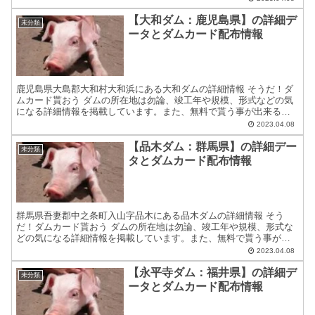
【大和ダム：鹿児島県】の詳細デ
未分類
ータとダムカード配布情報
鹿児島県大島郡大和村大和浜にある大和ダムの詳細情報 そうだ！ダ
ムカード貰おう ダムの所在地は勿論、竣工年や規模、形式などの気
になる詳細情報を掲載しています。また、無料で貰う事が出来るダ
ムカードの配布場所住所等についても紹介しています。 ダム...
2023.04.08
【品木ダム：群馬県】の詳細デー
未分類
タとダムカード配布情報
群馬県吾妻郡中之条町入山字品木にある品木ダムの詳細情報 そう
だ！ダムカード貰おう ダムの所在地は勿論、竣工年や規模、形式な
どの気になる詳細情報を掲載しています。また、無料で貰う事が出
来るダムカードの配布場所住所等についても紹介しています。 ...
2023.04.08
【永平寺ダム：福井県】の詳細デ
未分類
ータとダムカード配布情報