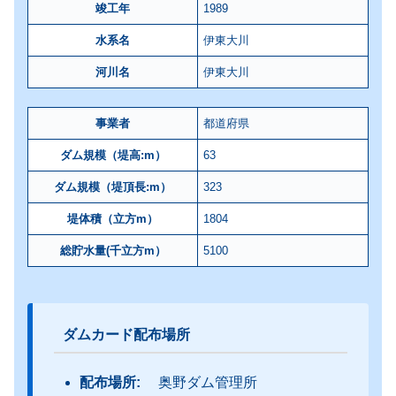
竣工年
1989
水系名
伊東大川
河川名
伊東大川
事業者
都道府県
ダム規模（堤高:m）
63
ダム規模（堤頂長:m）
323
堤体積（立方m）
1804
総貯水量(千立方m）
5100
ダムカード配布場所
配布場所:
奥野ダム管理所